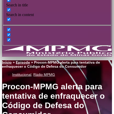
Search in title
Search in content
Início
»
Episode
»
Procon-MPMG alerta para tentativa de
enfraquecer o Código de Defesa do Consumidor
Institucional
,
Rádio MPMG
Procon-MPMG alerta para
tentativa de enfraquecer o
Código de Defesa do