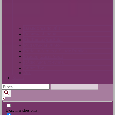
Bastidores do Júri
Destrava-Língua
Ela Tem o Que Falar
Pod Chegar Junto
Podcast Direito e Saúde Pública
Procon, Corre Aqui!
Rádio MP Entrevista
Sobre Tons
Vox
Spots
Exact matches only