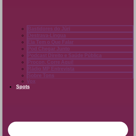
Bastidores do Júri
Destrava-Língua
Ela Tem o Que Falar
Pod Chegar Junto
Podcast Direito e Saúde Pública
Procon, Corre Aqui!
Rádio MP Entrevista
Sobre Tons
Vox
Spots