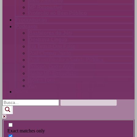
Meio Ambiente
MP Resolutivo
Proteção ao Bem Público
Programação
Podcasts
Bastidores do Júri
Destrava-Língua
Ela Tem o Que Falar
Pod Chegar Junto
Podcast Direito e Saúde Pública
Procon, Corre Aqui!
Rádio MP Entrevista
Sobre Tons
Vox
Spots
Exact matches only