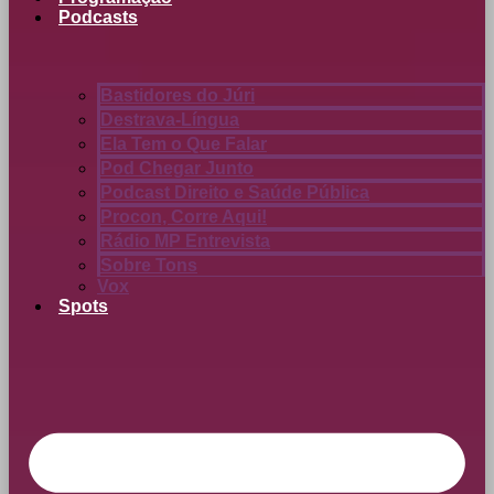
Podcasts
Bastidores do Júri
Destrava-Língua
Ela Tem o Que Falar
Pod Chegar Junto
Podcast Direito e Saúde Pública
Procon, Corre Aqui!
Rádio MP Entrevista
Sobre Tons
Vox
Spots