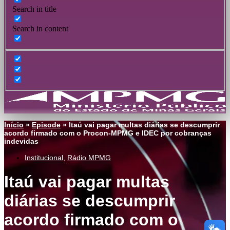
Search in title
Search in content
Início
»
Episode
»
Itaú vai pagar multas diárias se descumprir
acordo firmado com o Procon-MPMG e IDEC por cobranças
indevidas
Institucional
,
Rádio MPMG
Itaú vai pagar multas
diárias se descumprir
acordo firmado com o